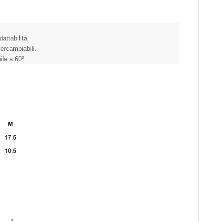
attabilità.
tercambiabili.
le a 60º.