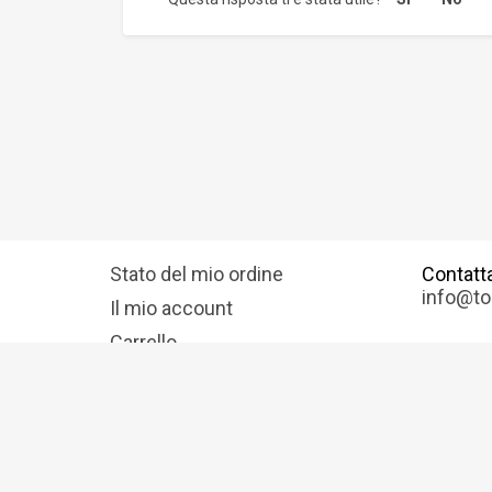
Stato del mio ordine
Contatt
info@tos
Il mio account
Carrello
Privacy
Politica Cookies
Condiciones generales d
© 2009-2025 Tostadora.it & Nextalia Ventures S.L.