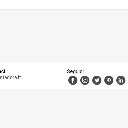
aci
Seguici
tadora.it
e uso