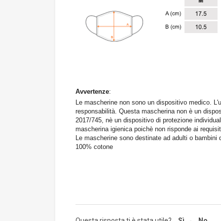
Avvertenze
:
Le mascherine non sono un dispositivo medico. L'uti
responsabilità. Questa mascherina non è un disposi
2017/745, nè un dispositivo di protezione individu
mascherina igienica poichè non risponde ai requisiti 
Le mascherine sono destinate ad adulti o bambini d
100% cotone
Questa risposta ti è stata utile?
Sì
No